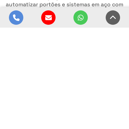
automatizar portões e sistemas em aço com
qualidade, segurança e personalização,
oferecendo soluções que atendem às
necessidades de cada cliente.
Projetos sob medida
Qualidade e segurança
O que oferecemos pra você
Entregamos
excelência
para