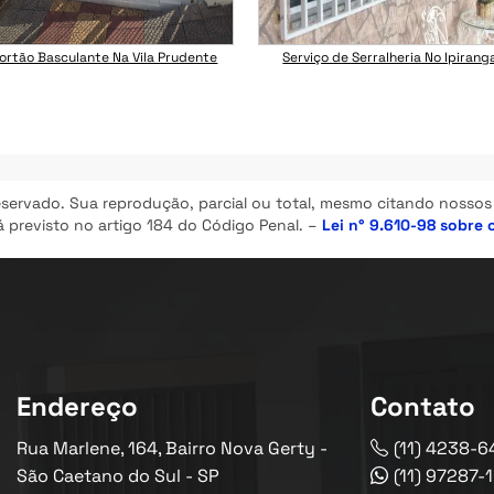
ortão Basculante Na Vila Prudente
Serviço de Serralheria No Ipirang
reservado. Sua reprodução, parcial ou total, mesmo citando nossos 
tá previsto no artigo 184 do Código Penal. –
Lei n° 9.610-98 sobre 
Endereço
Contato
Rua Marlene, 164, Bairro Nova Gerty -
(11) 4238-6
São Caetano do Sul - SP
(11) 97287-