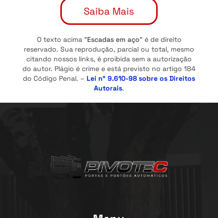
Saiba Mais
O texto acima "
Escadas em aço
" é de direito
reservado. Sua reprodução, parcial ou total, mesmo
citando nossos links, é proibida sem a autorização
do autor. Plágio é crime e está previsto no artigo 184
do Código Penal. –
Lei n° 9.610-98 sobre os Direitos
Autorais
.