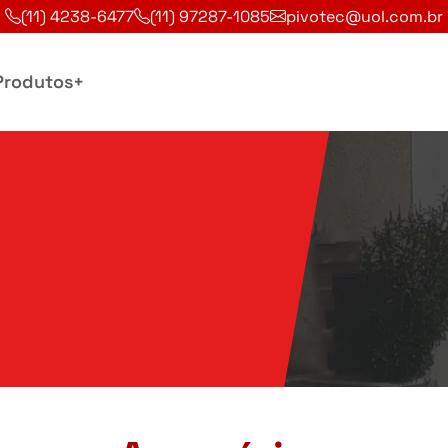
(11) 4238-6477
(11) 97287-1085
pivotec@uol.com.br
Produtos
+