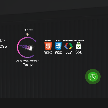
477
1085