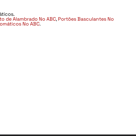
ticos.
eto de Alambrado No ABC
,
Portões Basculantes No
tomáticos No ABC
.